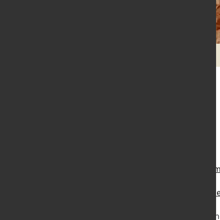
Links
Konferenz der Landesfrauenräte
Deutscher Frauenrat
Bundesvernetzungsstelle der ko
Bundesministerium für Familie, Se
Gender Kompetenz
Infos des Ge