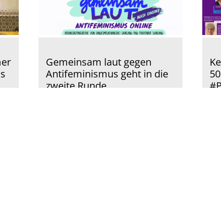
mer
Gemeinsam laut gegen
Ke
us
Antifeminismus geht in die
50
zweite Runde
#P
05.08.2026
|
Gleichstellung
Die Landesmedienanstalt
Di
Saarland (LMS) und der Frauenrat
De
Saarland e.V. führen ihre
Bu
aus
Kooperation zum Thema
En
ner
„Gemeinsam laut gegen
do
Antifeminismus online“ auch im
Fra
zweiten Halbjahr fort. Im
Ja
Mittelpunkt…