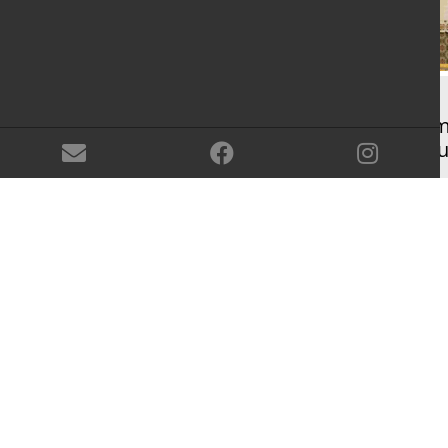
Gedenkfeier Marlies Krä
am 27. August im Filmha
05.08.2026
|
News
Marlies Krämer hat sich mit
großem Engagement und
Beharrlichkeit für
Gleichberechtigung eingesetzt
und weit über das Saarland hin
wichtige Impulse gesetzt. Mit ei
Gedenkfeier möchten wir ihr…