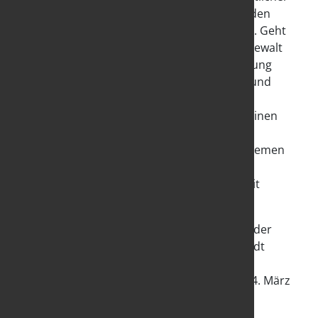
„Sorge um unsere Frauen und Kinder“ werden
Frauenrechte rassistisch instrumentalisiert. Geht
es jedoch um häusliche und sexualisierte Gewalt
aus der Mehrheitsbevölkerung, um Aufklärung
oder um Gleichstellung, werden Debatten und
Forderungen meist mit dem Verweis auf
„Frühsexualisierung“, „Gender-Gaga“ und einen
bevormundenden Staat abgeblockt.
Was heißt das für den Umgang mit der extremen
Rechten? Welche Gegenstrategien sind in
Zivilgesellschaft und in Gleichstellungsarbeit
sinnvoll?
Das Amt für Jugend, Senioren und Soziales der
Stadt Homburg, Frauenbeauftragte der Stadt
Homburg, Adolf-Bender-Zentrum und der
Frauenrat Saarland e.V. haben hierzu am 24. März
eine Veranstaltung durchgeführt.
Weitere Informationen: