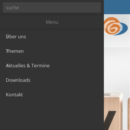
Menu
Über uns
Der Fraue
Gleichste
Aktuelle
Themen
Mitglied
Frauen u
Newslett
Aktuelles & Termine
Frauenge
Downloads
Gewalt g
Kontakt
Parität
Konferen