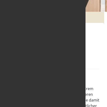
Aktuelle Nachrichten
Demokratiegefährdung und
Antifeminismus
26.04.2021
News Parität
Gleichstellungsarbeit rückt neben der
Migrationspolitik vermehrt in den Fokus extrem
rechter Kräfte. Solche Bewegungen inszenieren
sich als Schützer der Frauenrechte, wenn sie damit
gegen »Andere« hetzen können. In vermeintlicher