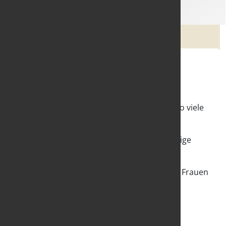
Parität
Parität bedeutet, dass in der Politik genauso viele
Frauen wie Männer entscheiden.
Im Moment gibt es in der Politik viel zu wenige
Frauen.
Der Frauenrat Saarland setzt sich für mehr Frauen
in der Politik ein.
Demokratie